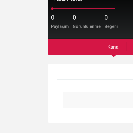
0
0
0
Paylaşım
Görüntülenme
Beğeni
Kanal