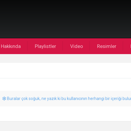
Hakkında
Playlistler
Video
Resimler
Buralar çok soğuk, ne yazık ki bu kullanıcının herhangi bir içeriği bul