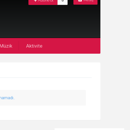
Abone ol
0
Mesaj
Müzik
Aktivite
unamadı..