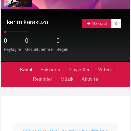
kerım karakuzu
Abone ol
0
0
0
0
Paylaşım
Görüntülenme
Beğeni
Kanal
Hakkında
Playlistler
Video
Resimler
Müzik
Aktivite