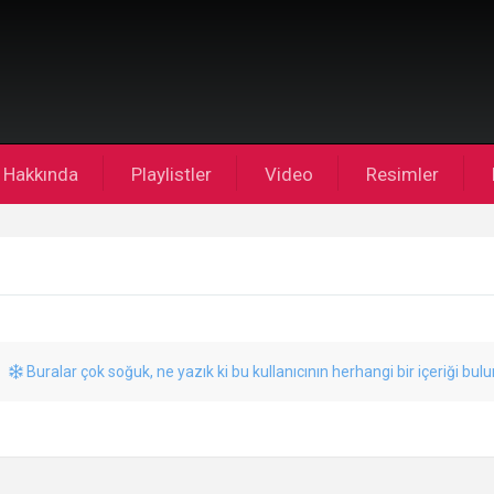
Hakkında
Playlistler
Video
Resimler
Buralar çok soğuk, ne yazık ki bu kullanıcının herhangi bir içeriği bul