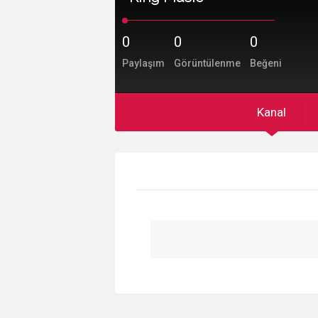
0
0
0
Paylaşım
Görüntülenme
Beğeni
Kanal