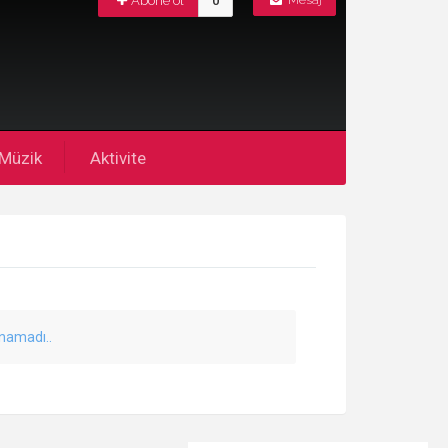
Abone ol
0
Mesaj
Müzik
Aktivite
unamadı..