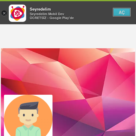
Seyredelim
AÇ
×
Seyredelim Mobil Dev
ÜCRETSİZ - Google Play'de