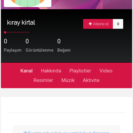
kıray kirtal
Abone ol
0
0
0
0
Paylaşım
Görüntülenme
Beğeni
Kanal
Hakkında
Playlistler
Video
Resimler
Müzik
Aktivite