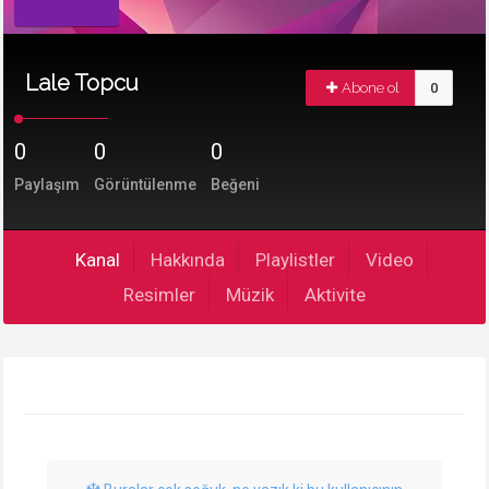
Lale Topcu
Abone ol
0
0
0
0
Paylaşım
Görüntülenme
Beğeni
Kanal
Hakkında
Playlistler
Video
Resimler
Müzik
Aktivite