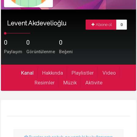
Levent Akdevelioğlu
Abone ol
0
0
0
0
Paylaşım
Görüntülenme
Beğeni
Kanal
Hakkında
Playlistler
Video
Resimler
Müzik
Aktivite