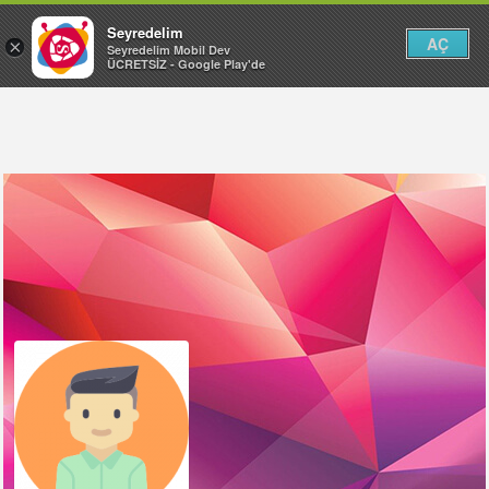
Seyredelim
AÇ
×
Seyredelim Mobil Dev
ÜCRETSİZ - Google Play'de