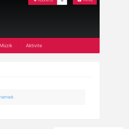
Abone ol
0
Mesaj
Müzik
Aktivite
unamadı..