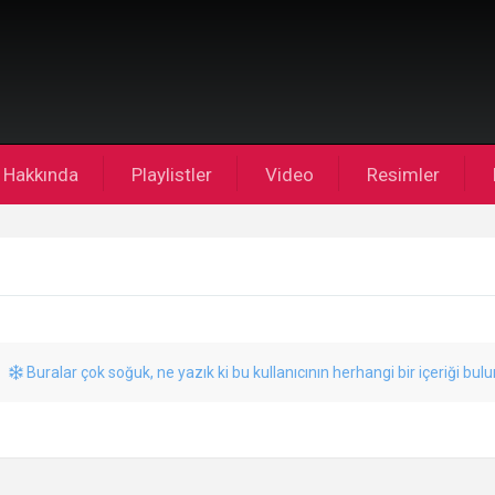
Hakkında
Playlistler
Video
Resimler
Buralar çok soğuk, ne yazık ki bu kullanıcının herhangi bir içeriği bul