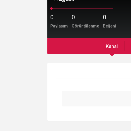
0
0
0
Paylaşım
Görüntülenme
Beğeni
Kanal