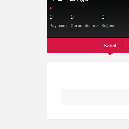
0
0
0
Paylaşım
Görüntülenme
Beğeni
Kanal