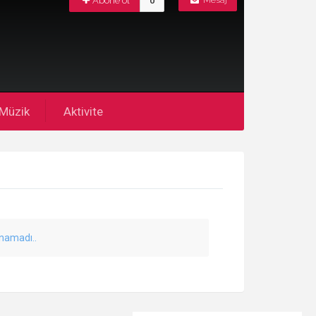
Abone ol
0
Mesaj
Müzik
Aktivite
unamadı..