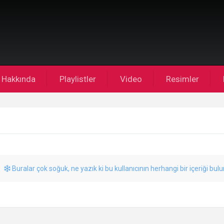
Hakkında
Playlistler
Video
Resimler
Buralar çok soğuk, ne yazık ki bu kullanıcının herhangi bir içeriği bul