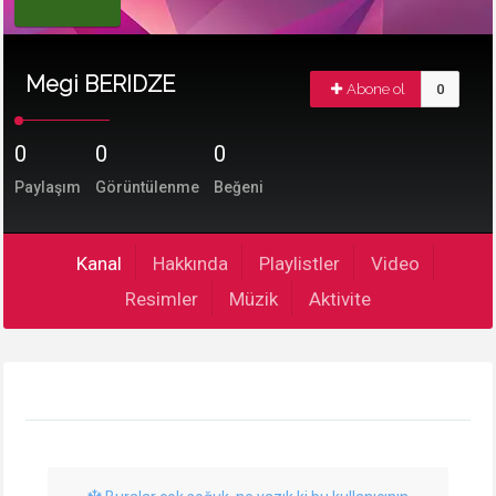
Megi BERIDZE
Abone ol
0
0
0
0
Paylaşım
Görüntülenme
Beğeni
Kanal
Hakkında
Playlistler
Video
Resimler
Müzik
Aktivite