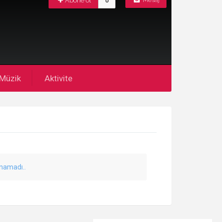
Abone ol
0
Mesaj
Müzik
Aktivite
unamadı..