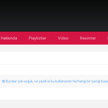
Hakkında
Playlistler
Video
Resimler
Buralar çok soğuk, ne yazık ki bu kullanıcının herhangi bir içeriği bul