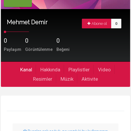
Mehmet Demir
Abone ol
0
0
0
0
Paylaşım
Görüntülenme
Beğeni
Kanal
Hakkında
Playlistler
Video
Resimler
Müzik
Aktivite