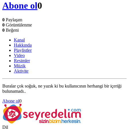
Abone ol
0
0
Paylaşım
0
Görüntülenme
0
Beğeni
Kanal
Hakkında
Playlistler
Video
Resimler
Müzik
Aktivite
Buralar çok soğuk, ne yazık ki bu kullanıcının herhangi bir içeriği
bulunamadı..
Abone ol
0
Dil