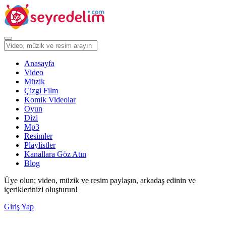
Anasayfa
Video
Müzik
Çizgi Film
Komik Videolar
Oyun
Dizi
Mp3
Resimler
Playlistler
Kanallara Göz Atın
Blog
Üye olun; video, müzik ve resim paylaşın, arkadaş edinin ve
içeriklerinizi oluşturun!
Giriş Yap