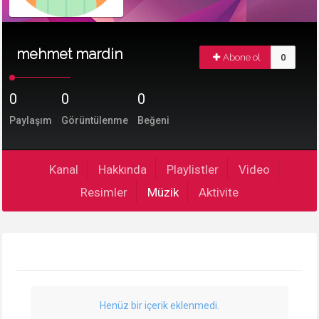
mehmet mardin
Abone ol
0
0
0
0
Paylaşım
Görüntülenme
Beğeni
Kanal
Hakkında
Playlistler
Video
Resimler
Müzik
Aktivite
Henüz bir içerik eklenmedi.