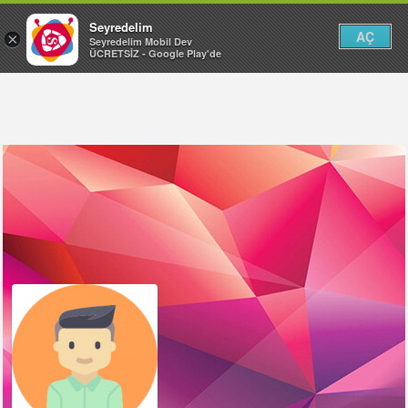
Seyredelim
AÇ
×
Seyredelim Mobil Dev
ÜCRETSİZ - Google Play'de