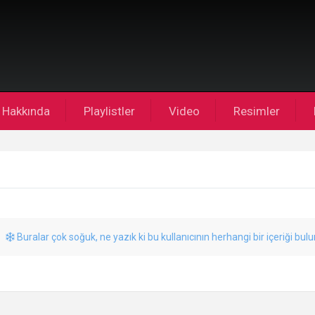
Hakkında
Playlistler
Video
Resimler
Buralar çok soğuk, ne yazık ki bu kullanıcının herhangi bir içeriği bul