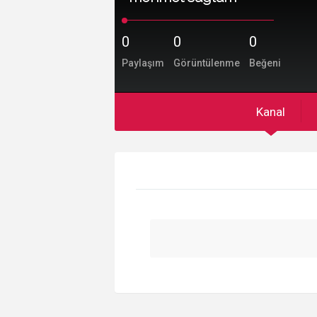
0
0
0
Paylaşım
Görüntülenme
Beğeni
Kanal