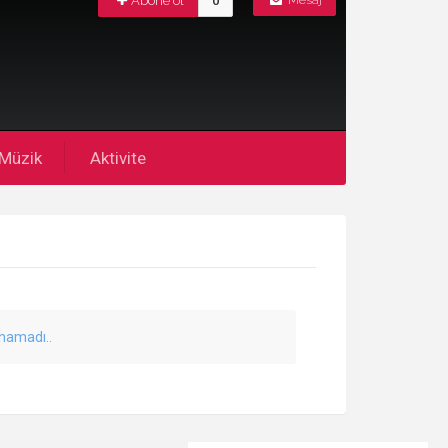
Abone ol
0
Mesaj
Müzik
Aktivite
unamadı..