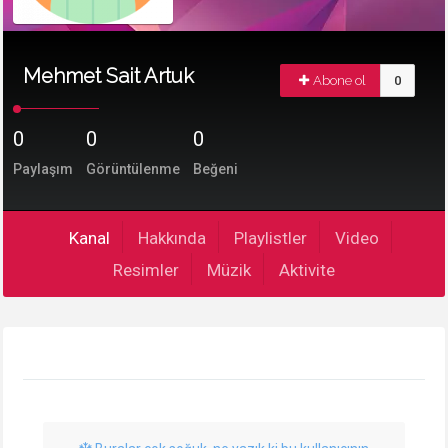
Mehmet Sait Artuk
Abone ol
0
0
0
0
Paylaşım
Görüntülenme
Beğeni
Kanal
Hakkında
Playlistler
Video
Resimler
Müzik
Aktivite