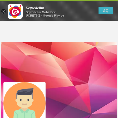
Seyredelim
AÇ
×
Seyredelim Mobil Dev
ÜCRETSİZ - Google Play'de