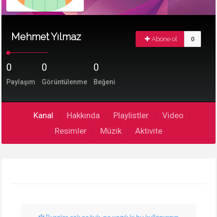
Mehmet Yılmaz
Abone ol
0
0
0
0
Paylaşım
Görüntülenme
Beğeni
Kanal
Hakkında
Playlistler
Video
Resimler
Müzik
Aktivite