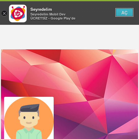
Seyredelim
AÇ
×
Seyredelim Mobil Dev
ÜCRETSİZ - Google Play'de