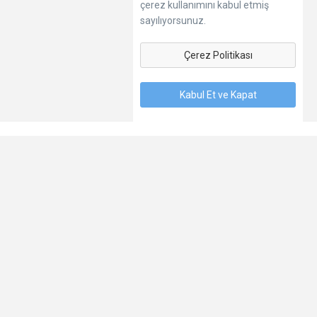
çerez kullanımını kabul etmiş
sayılıyorsunuz.
Çerez Politikası
Kabul Et ve Kapat
Dil
Hakkımızda
Kişisel Verilerin Korunması
Şartlar
İletişim
© 2025 Seyredelim.com - Sizin. Bizim. Herkesin.