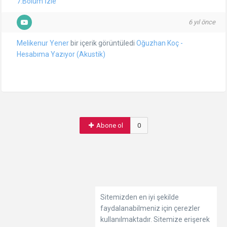
7.Bölüm İzle
6 yıl önce
Melikenur Yener
bir içerik görüntüledi
Oğuzhan Koç -
Hesabıma Yazıyor (Akustik)
Abone ol
0
Sitemizden en iyi şekilde
faydalanabilmeniz için çerezler
kullanılmaktadır. Sitemize erişerek