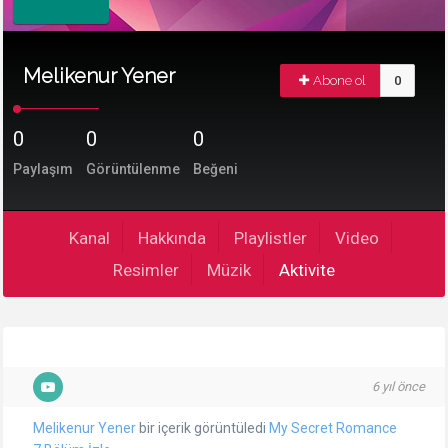
Melikenur Yener
Abone ol
0
0
0
0
Paylaşım
Görüntülenme
Beğeni
Kanal
Hakkında
Playlistler
Video
Resimler
Müzik
Aktivite
6 yıl önce
Melikenur Yener
bir içerik görüntüledi
My Secret Romance