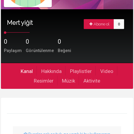
Mert yiğit
Abone ol
0
0
0
0
Paylaşım
Görüntülenme
Beğeni
Kanal
Hakkında
Playlistler
Video
Resimler
Müzik
Aktivite