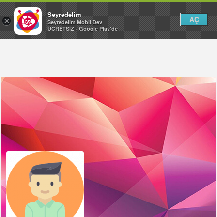
Seyredelim
AÇ
×
Seyredelim Mobil Dev
ÜCRETSİZ - Google Play'de