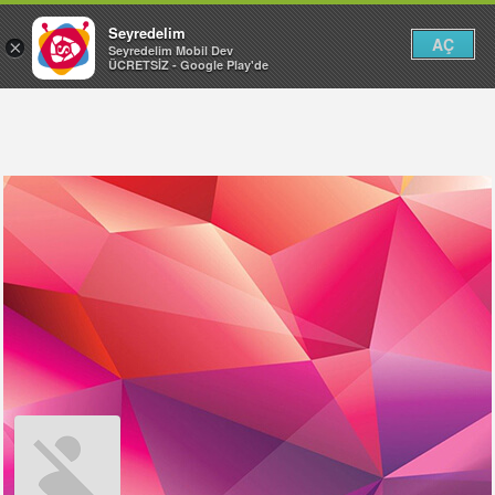
Seyredelim
AÇ
×
Seyredelim Mobil Dev
ÜCRETSİZ - Google Play'de