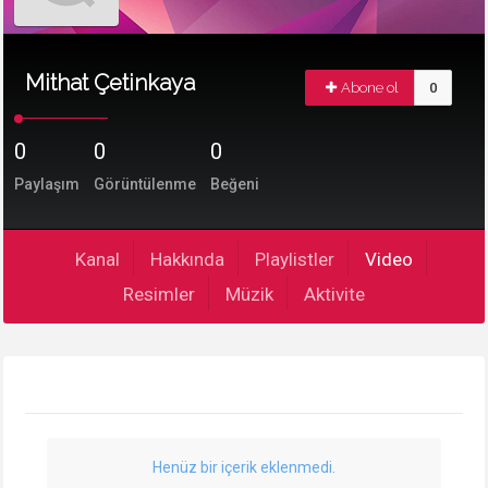
Mithat Çetinkaya
Abone ol
0
0
0
0
Paylaşım
Görüntülenme
Beğeni
Kanal
Hakkında
Playlistler
Video
Resimler
Müzik
Aktivite
Henüz bir içerik eklenmedi.