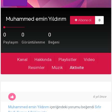
Muhammed emin Yıldırım
Abone ol
0
0
0
0
Paylaşım
Görüntülenme
Beğeni
Kanal
Hakkında
Playlistler
Video
Resimler
Müzik
Aktivite
6 yıl önce
Muhammed emin Yıldırım
içeriğindeki yorumu beğendi
Sıfır