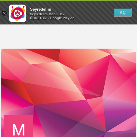
Seyredelim
AÇ
×
Seyredelim Mobil Dev
ÜCRETSİZ - Google Play'de