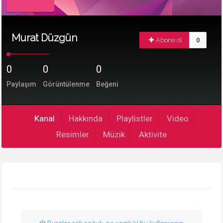
Murat Düzgün
Abone ol
0
0
0
0
Paylaşım
Görüntülenme
Beğeni
Kanal
Hakkında
Playlistler
Video
Resimler
Müzik
Aktivite