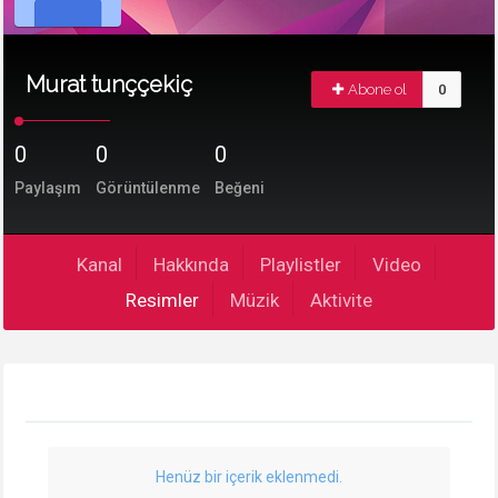
Murat tunççekiç
Abone ol
0
0
0
0
Paylaşım
Görüntülenme
Beğeni
Kanal
Hakkında
Playlistler
Video
Resimler
Müzik
Aktivite
Henüz bir içerik eklenmedi.