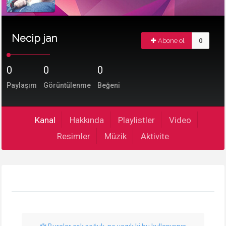
Necip jan
Abone ol
0
0
0
0
Paylaşım
Görüntülenme
Beğeni
Kanal
Hakkında
Playlistler
Video
Resimler
Müzik
Aktivite