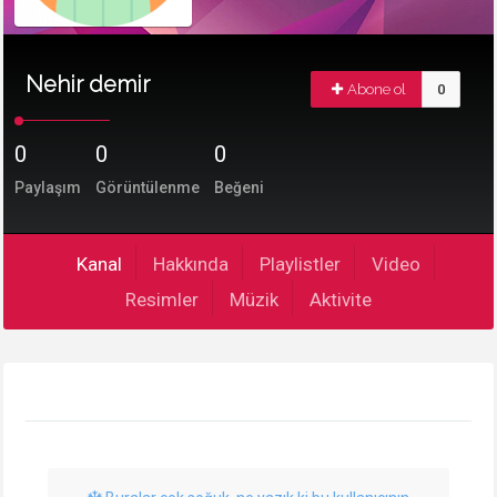
Nehir demir
Abone ol
0
0
0
0
Paylaşım
Görüntülenme
Beğeni
Kanal
Hakkında
Playlistler
Video
Resimler
Müzik
Aktivite