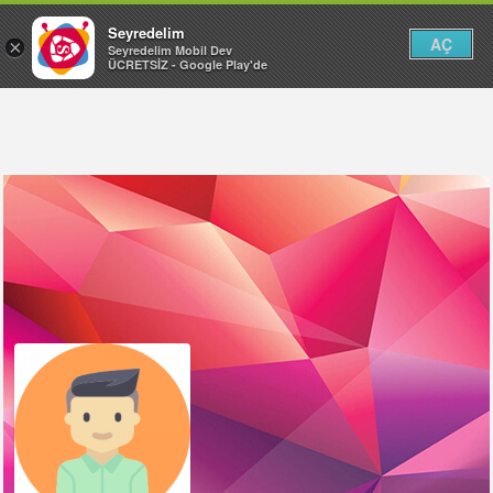
Seyredelim
AÇ
×
Seyredelim Mobil Dev
ÜCRETSİZ - Google Play'de