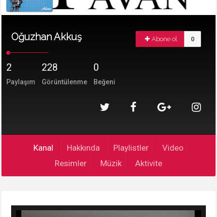
Oğuzhan Akkuş
Abone ol
0
2
228
0
Paylaşım
Görüntülenme
Beğeni
Kanal
Hakkında
Playlistler
Video
Resimler
Müzik
Aktivite