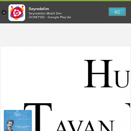
Seyredelim
AÇ
×
Seyredelim Mobil Dev
ÜCRETSİZ - Google Play'de