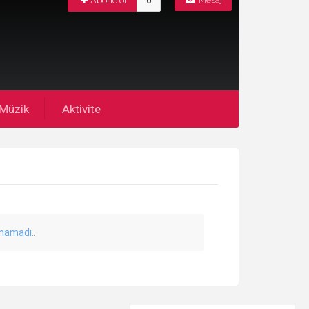
Abone ol
0
Mesaj
Müzik
Aktivite
unamadı..