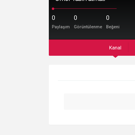
0
0
0
Paylaşım
Görüntülenme
Beğeni
Kanal