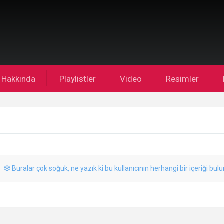
Hakkında
Playlistler
Video
Resimler
Buralar çok soğuk, ne yazık ki bu kullanıcının herhangi bir içeriği bul