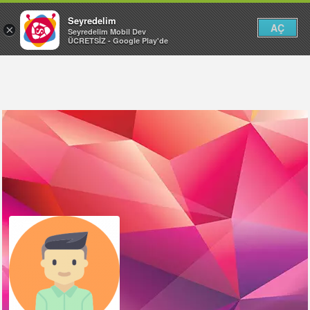
Seyredelim
AÇ
×
Seyredelim Mobil Dev
ÜCRETSİZ - Google Play'de