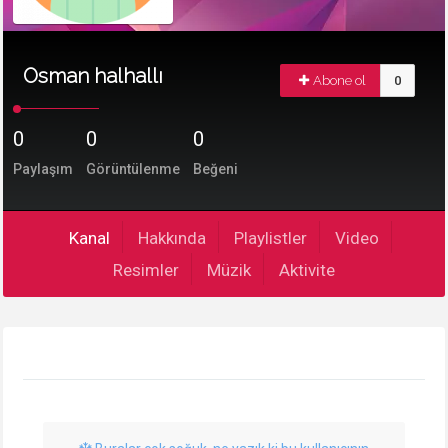
Osman halhallı
Abone ol
0
0
0
0
Paylaşım
Görüntülenme
Beğeni
Kanal
Hakkında
Playlistler
Video
Resimler
Müzik
Aktivite