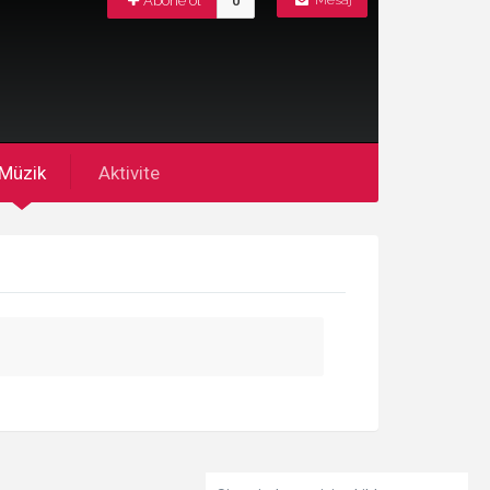
Abone ol
0
Mesaj
Müzik
Aktivite