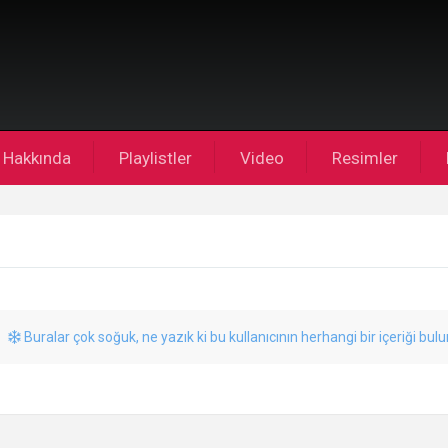
Hakkında
Playlistler
Video
Resimler
Buralar çok soğuk, ne yazık ki bu kullanıcının herhangi bir içeriği bul