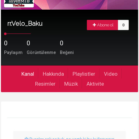
rr.Velo_Baku
Abone ol
0
0
0
0
Paylaşım
Görüntülenme
Beğeni
Kanal
Hakkında
Playlistler
Video
Resimler
Müzik
Aktivite