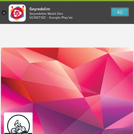
Seyredelim
AÇ
×
Seyredelim Mobil Dev
ÜCRETSİZ - Google Play'de