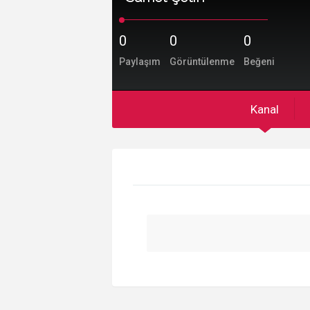
0
0
0
Paylaşım
Görüntülenme
Beğeni
Kanal