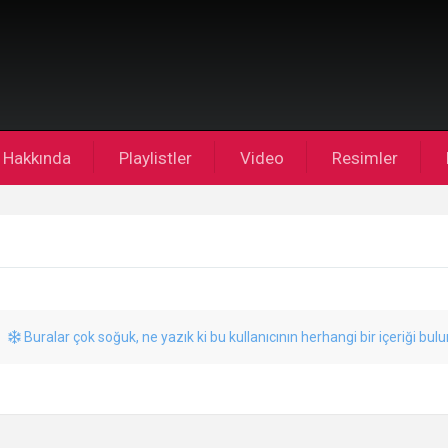
Hakkında
Playlistler
Video
Resimler
Buralar çok soğuk, ne yazık ki bu kullanıcının herhangi bir içeriği bul