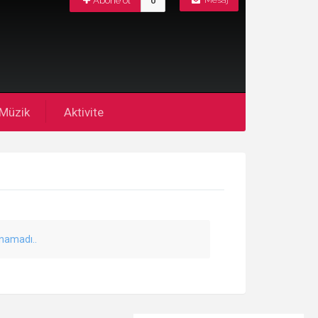
Abone ol
0
Mesaj
Müzik
Aktivite
unamadı..