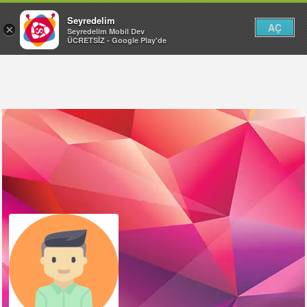
Seyredelim
AÇ
×
Seyredelim Mobil Dev
ÜCRETSİZ - Google Play'de