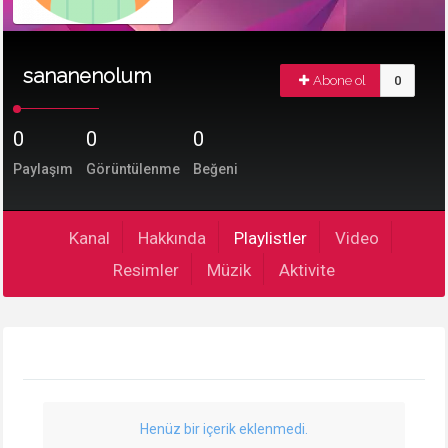
sananenolum
Abone ol
0
0
0
0
Paylaşım
Görüntülenme
Beğeni
Kanal
Hakkında
Playlistler
Video
Resimler
Müzik
Aktivite
Henüz bir içerik eklenmedi.