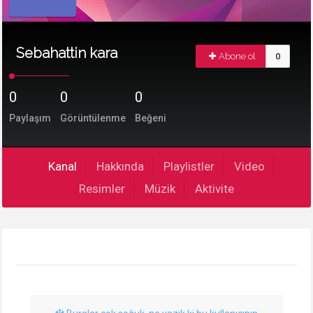
Sebahattin kara
Abone ol
0
0
0
0
Paylaşım
Görüntülenme
Beğeni
Kanal
Hakkında
Playlistler
Video
Resimler
Müzik
Aktivite