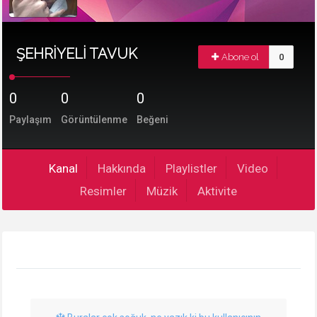
ŞEHRİYELİ TAVUK
Abone ol
0
0
0
0
Paylaşım
Görüntülenme
Beğeni
Kanal
Hakkında
Playlistler
Video
Resimler
Müzik
Aktivite