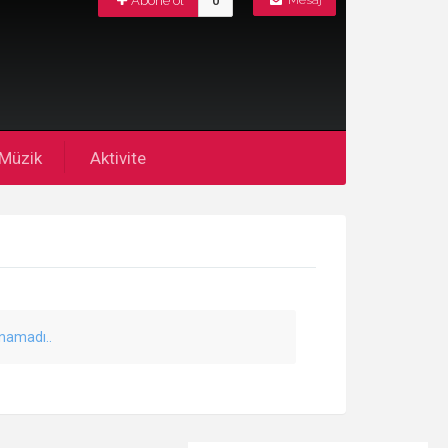
Abone ol
0
Mesaj
Müzik
Aktivite
unamadı..