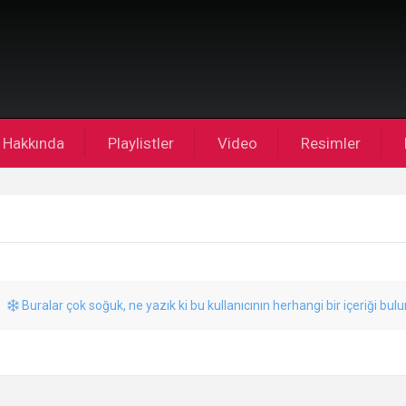
Hakkında
Playlistler
Video
Resimler
Buralar çok soğuk, ne yazık ki bu kullanıcının herhangi bir içeriği bul