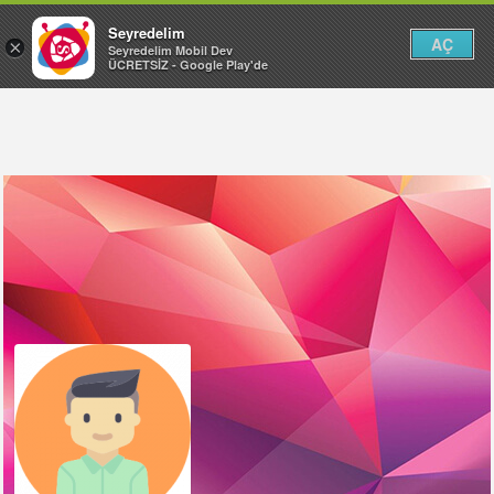
Seyredelim
AÇ
×
Seyredelim Mobil Dev
ÜCRETSİZ - Google Play'de