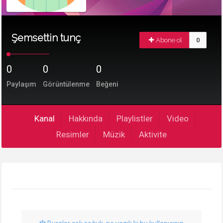
Şemsettin tunç
Abone ol
0
0
0
0
Paylaşım
Görüntülenme
Beğeni
Kanal
Hakkında
Playlistler
Video
Resimler
Müzik
Aktivite