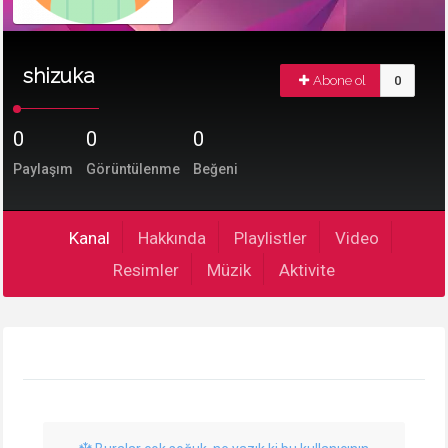
shizuka
Abone ol
0
0
0
0
Paylaşım
Görüntülenme
Beğeni
Kanal
Hakkında
Playlistler
Video
Resimler
Müzik
Aktivite