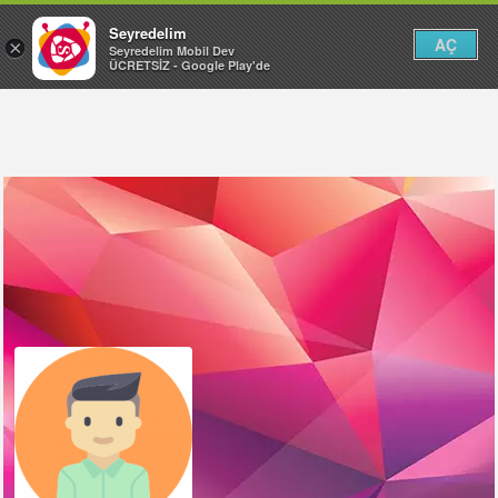
Seyredelim
AÇ
×
Seyredelim Mobil Dev
ÜCRETSİZ - Google Play'de