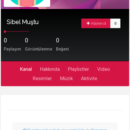
Sibel Muştu
Abone ol
0
0
0
0
Paylaşım
Görüntülenme
Beğeni
Kanal
Hakkında
Playlistler
Video
Resimler
Müzik
Aktivite