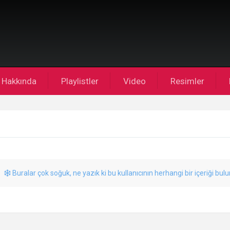
Hakkında
Playlistler
Video
Resimler
Buralar çok soğuk, ne yazık ki bu kullanıcının herhangi bir içeriği bul