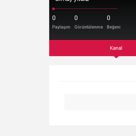
0
0
0
Paylaşım
Görüntülenme
Beğeni
Kanal