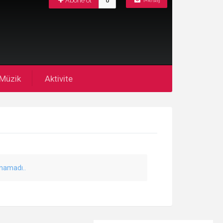
Abone ol
0
Mesaj
Müzik
Aktivite
unamadı..