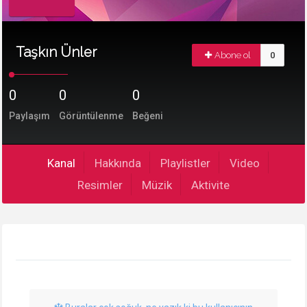
Taşkın Ünler
Abone ol
0
0
0
0
Paylaşım
Görüntülenme
Beğeni
Kanal
Hakkında
Playlistler
Video
Resimler
Müzik
Aktivite