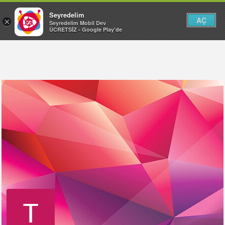
Seyredelim
AÇ
×
Seyredelim Mobil Dev
ÜCRETSİZ - Google Play'de