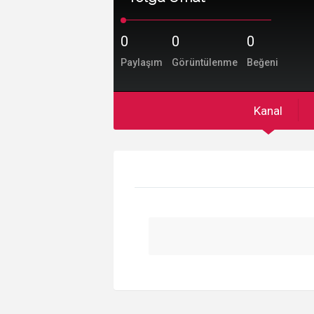
0
0
0
Paylaşım
Görüntülenme
Beğeni
Kanal