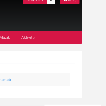
Abone ol
0
Mesaj
Müzik
Aktivite
unamadı..