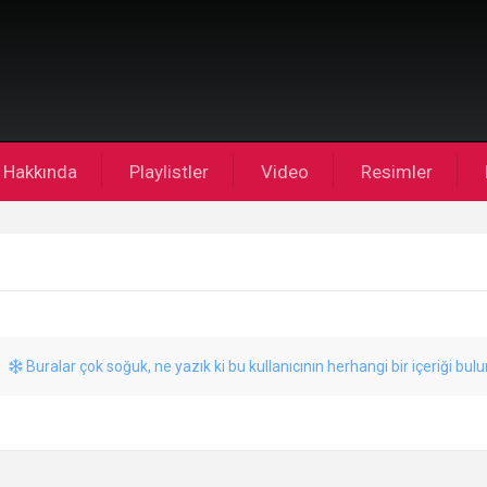
Hakkında
Playlistler
Video
Resimler
Buralar çok soğuk, ne yazık ki bu kullanıcının herhangi bir içeriği bul