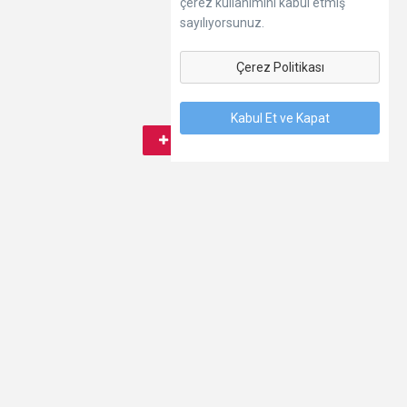
çerez kullanımını kabul etmiş
sayılıyorsunuz.
Çerez Politikası
Kabul Et ve Kapat
Abone ol
0
Dil
Hakkımızda
Kişisel Verilerin Korunması
Şartlar
İletişim