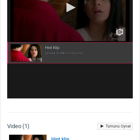
Hint klip
Trend Tv HD
tarafından
00:59
Video (1)
Tümünü Oynat
Hint klip