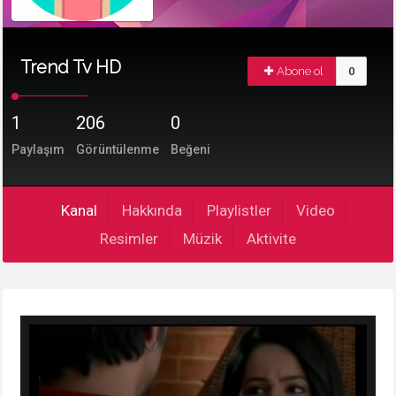
Trend Tv HD
Abone ol
0
1
206
0
Paylaşım
Görüntülenme
Beğeni
Kanal
Hakkında
Playlistler
Video
Resimler
Müzik
Aktivite