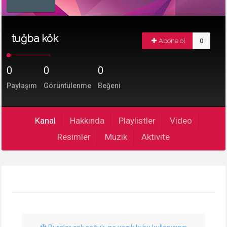
tuğba kök
Abone ol
0
0
0
0
Paylaşım
Görüntülenme
Beğeni
Kanal
Hakkında
Playlistler
Video
Resimler
Müzik
Aktivite