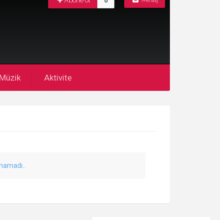
Abone ol
0
Mesaj
Müzik
Aktivite
unamadı..