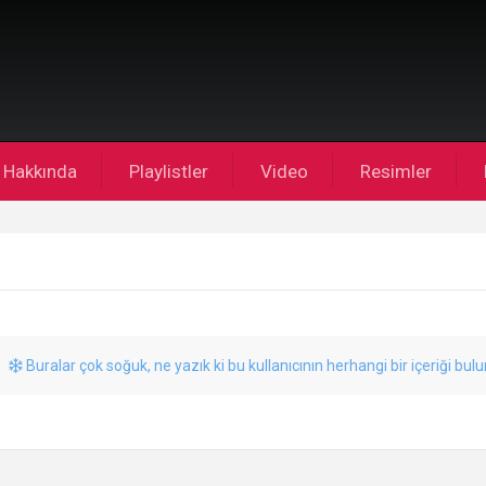
Hakkında
Playlistler
Video
Resimler
Buralar çok soğuk, ne yazık ki bu kullanıcının herhangi bir içeriği bul