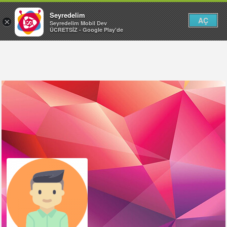
Seyredelim
AÇ
×
Seyredelim Mobil Dev
ÜCRETSİZ - Google Play'de