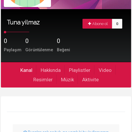
Tuna yilmaz
Abone ol
0
0
0
0
Paylaşım
Görüntülenme
Beğeni
Kanal
Hakkında
Playlistler
Video
Resimler
Müzik
Aktivite