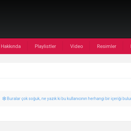
Hakkında
Playlistler
Video
Resimler
Buralar çok soğuk, ne yazık ki bu kullanıcının herhangi bir içeriği bul