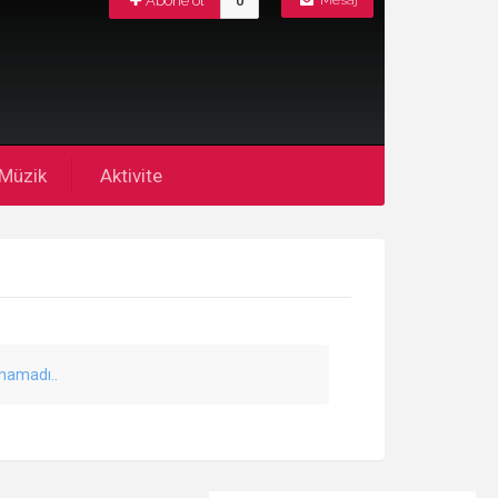
Abone ol
0
Mesaj
Müzik
Aktivite
unamadı..