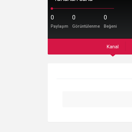
0
0
0
Paylaşım
Görüntülenme
Beğeni
Kanal