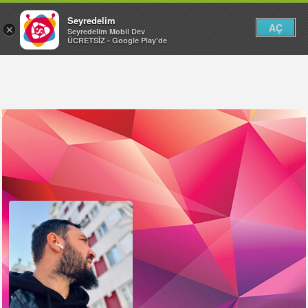
Seyredelim
AÇ
×
Seyredelim Mobil Dev
ÜCRETSİZ - Google Play'de