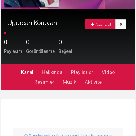
Ugurcan Koruyan
Abone ol
0
0
0
0
Paylaşım
Görüntülenme
Beğeni
Kanal
Hakkında
Playlistler
Video
Resimler
Müzik
Aktivite