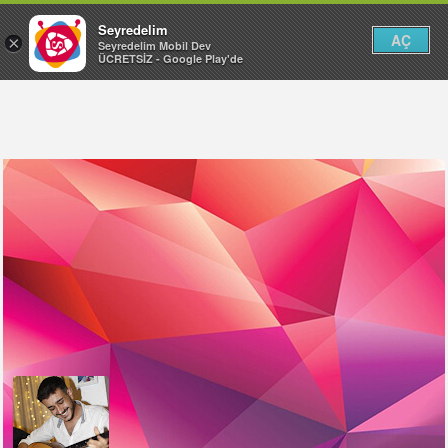
Seyredelim
AÇ
×
Seyredelim Mobil Dev
ÜCRETSİZ - Google Play'de