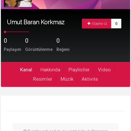
Umut Baran Korkmaz
Abone ol
0
0
0
0
Paylaşım
Görüntülenme
Beğeni
Kanal
Hakkında
Playlistler
Video
Resimler
Müzik
Aktivite