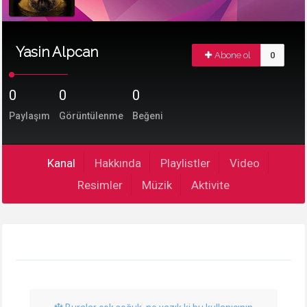
Yasin Alpcan
Abone ol
0
0
0
0
Paylaşım
Görüntülenme
Beğeni
Kanal
Hakkında
Playlistler
Video
Resimler
Müzik
Aktivite