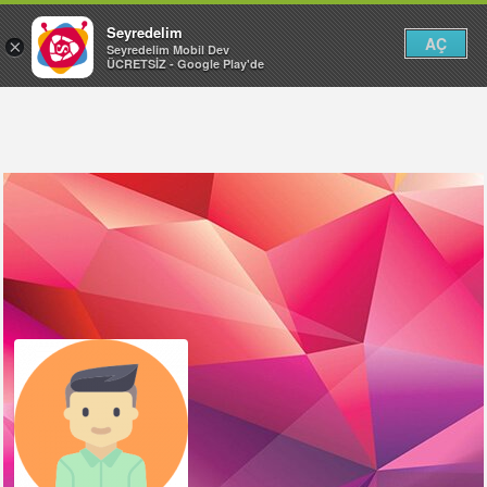
Seyredelim
AÇ
×
Seyredelim Mobil Dev
ÜCRETSİZ - Google Play'de