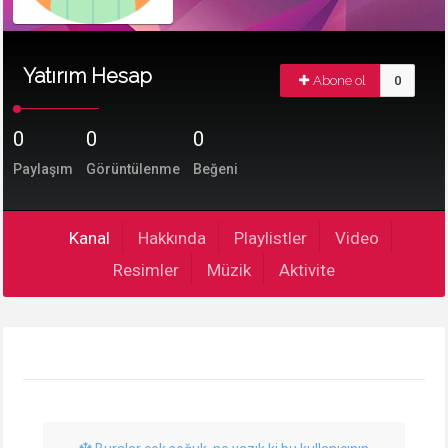
Yatırım Hesap
Abone ol
0
0
0
0
Paylaşım
Görüntülenme
Beğeni
Kanal
Hakkında
Playlistler
Video
Resimler
Müzik
Aktivite